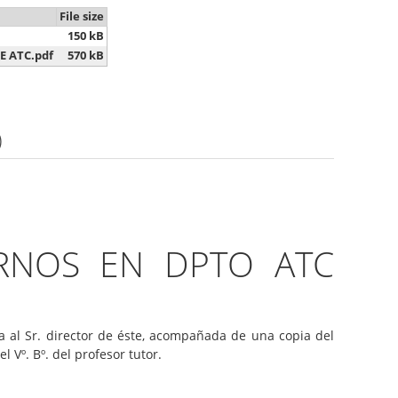
File size
150 kB
 ATC.pdf
570 kB
)
ERNOS EN DPTO ATC
a al Sr. director de éste, acompañada de una copia del
Vº. Bº. del profesor tutor.